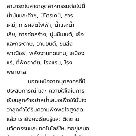
สามารถในสาขาอุตสาหกรรมต่อไปนี้
น้ำมันและก๊าซ,
ปิโตรเคมี,
สาร
เคมี,
การผลิตไฟฟ้า,
น้ำและน้ำ
เสีย,
การก่อสร้าง,
ปูนซีเมนต์,
เยื่อ
และกระดาษ,
ยานยนต์,
ขนส่ง
พาณิชย์,
พลังงานทดแทน,
เหมือง
แร่,
ที่พักอาศัย, โรงแรม, โรง
พยาบาล
นอกเหนือจากบุคลากรที่มี
ประสบการณ์ และ ความใส่ใจในการ
เยี่ยมลูกค้าอย่าสม่ำเสมอเพื่อให้มั่นใจ
ว่าลูกค้าได้รับความพึงพอใจสูงสุด
แล้ว เรายังคงเรียนรู้และ ติดตาม
นวัตกรรมและเทคโนโลยีใหม่ๆอยู่เสมอ